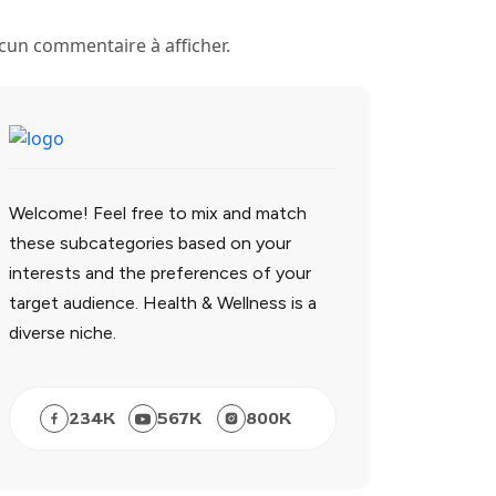
cun commentaire à afficher.
Welcome! Feel free to mix and match
these subcategories based on your
interests and the preferences of your
target audience. Health & Wellness is a
diverse niche.
234
K
567
K
800
K