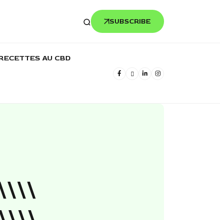
SUBSCRIBE
RECETTES AU CBD
\\\\
\\\\