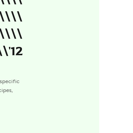
\\\\
\\\\
\'12
 specific
cipes,