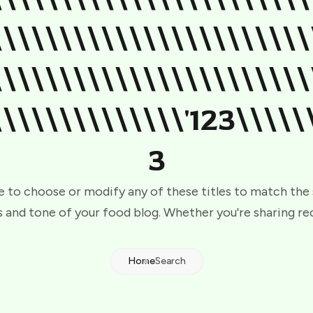
\\\\\\\\\\\\\\\\\\\\\\\
\\\\\\\\\\\\\\\\\\\\\\\
\\\\\\\\\\\\\\'123\\\\\\
3
e to choose or modify any of these titles to match the
 and tone of your food blog. Whether you're sharing re
Home
Search