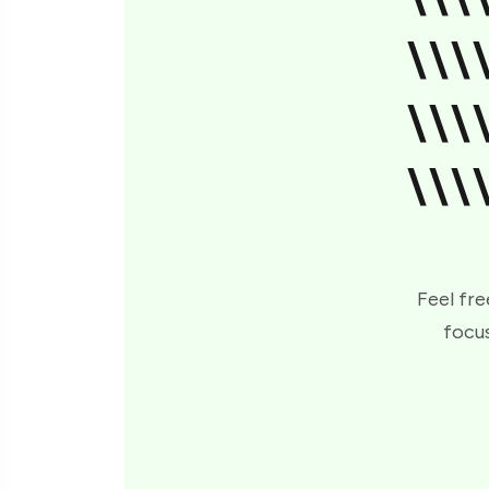
\\\
\\\
\\\
Feel fre
focus