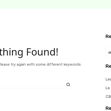
R
thing Found!
lease try again with some different keywords.
R
Le
Le 
CB
R