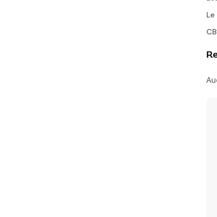
Le 
CB
R
Au