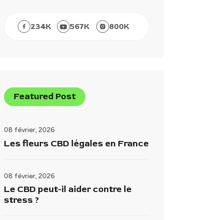
234
K
567
K
800
K
Featured Post
08 février, 2026
Les fleurs CBD légales en France
08 février, 2026
Le CBD peut-il aider contre le
stress ?