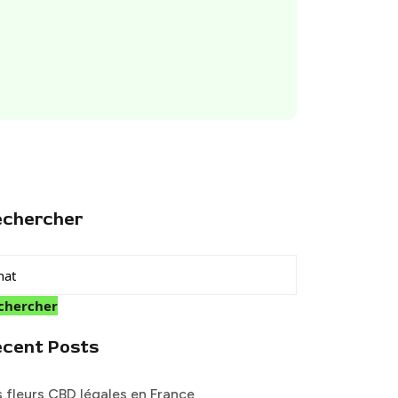
echercher
chercher
ecent Posts
s fleurs CBD légales en France