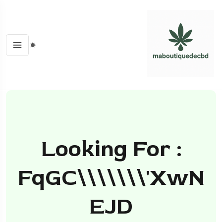
Looking For :
FqGC\\\\\\\'XwN
EJD