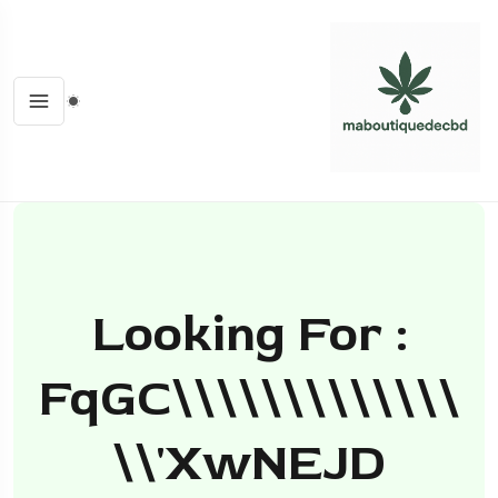
Looking For :
FqGC\\\\\\\\\\\\\
\\'XwNEJD